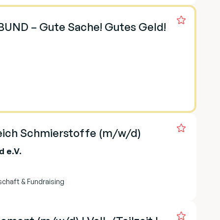
 BUND – Gute Sache! Gutes Geld!
eich Schmierstoffe (m/w/d)
 e.V.
schaft & Fundraising