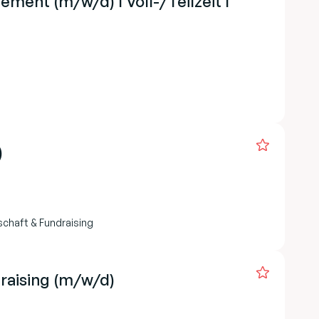
ment (m/w/d) I Voll-/Teilzeit I
)
schaft & Fundraising
raising (m/w/d)