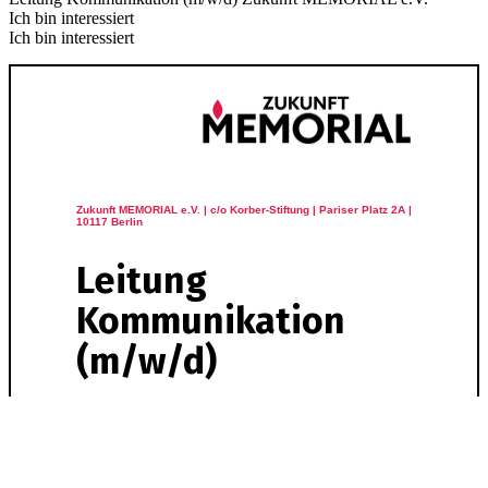
Ich bin interessiert
Ich bin interessiert
Zukunft MEMORIAL e.V. | c/o Korber-Stiftung | Pariser Platz 2A |
10117 Berlin
Leitung
Kommunikation
(m/w/d)
Organisation:
Zukunft MEMORIAL e.V.
Standort:
Berlin/hybrid
Stellenumfang:
Vollzeit (vollzeitnahe Teilzeit
möglich)