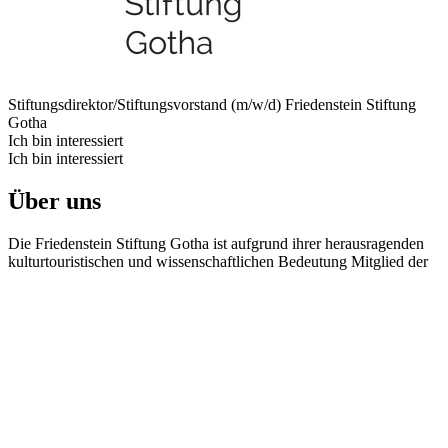
Stiftungsdirektor/Stiftungsvorstand (m/w/d)
Friedenstein Stiftung
Gotha
Ich bin interessiert
Ich bin interessiert
Über uns
Die Friedenstein Stiftung Gotha ist aufgrund ihrer herausragenden
kulturtouristischen und wissenschaftlichen Bedeutung Mitglied der
Konferenz Nationaler Kultureinrichtungen. Ihre einzigartigen
Kunstschätze sowie historischen und naturwissenschaftlichen
Sammlungen auf Schloss Friedenstein und im Herzoglichen
Museum in der Residenzstadt Gotha gelten als national bedeutsam.
Die 1640 gegründeten Friedenstein’schen Sammlungen wurden zur
Keimzelle für die einzigartigen Sammlungen zu Kunst, Natur und
Geschichte. Zu den Beständen zählen unter anderem Aegyptiaca,
Antiken, die Münzsammlung, das Kupferstichkabinett, altdeutsche
und niederländische Malerei, Kunsthandwerk, Ostasiatika,
Gegenwartskunst sowie eine naturkundliche Sammlung. Die