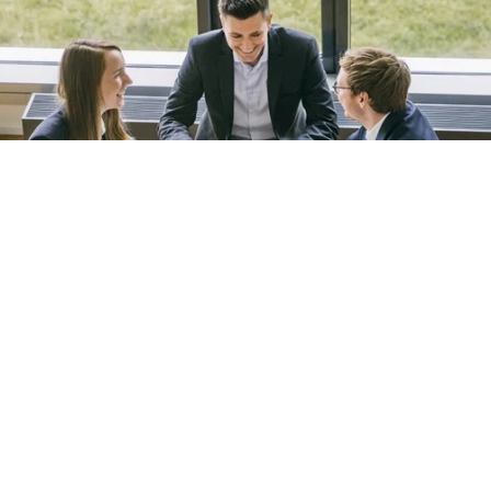
Wiss. Mitarbeiter*in & Projektmanage
Promotionsabsicht im Bereich
Dienstleistungsmanagement
Unser Job:
Wir begleiten Industrieunternehmen auf ihrem Weg vom Produkt- zu
Lösungsanbieter, d. h. auf Ihrem Weg zum „Netflix der Industrie“.
Wir arbeiten in Forschungs- und Industrieprojekten an Strategien für neue, digit
Geschäftsmodelle, wie Everything-as-a-Service- bzw. Subscription-Geschäftsmo
technische Service Innovationen und führen Smart- und Predictive Maintenanc