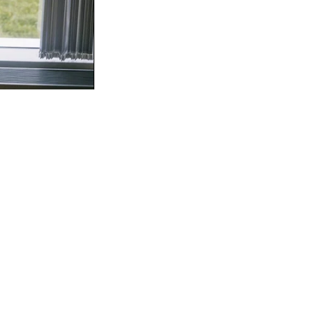
r*in mit
m digitalen
ale
delle, entwickeln
e-Lösungen ein.