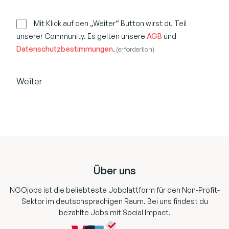
R
E
Mit Klick auf den „Weiter“ Button wirst du Teil
G
unserer Community. Es gelten unsere
AGB
und
I
Datenschutzbestimmungen
.
(erforderlich)
S
T
R
Weiter
I
E
R
U
N
Footer
G
(
e
Über uns
r
f
NGOjobs ist die beliebteste Jobplattform für den Non-Profit-
o
Sektor im deutschsprachigen Raum. Bei uns findest du
r
bezahlte Jobs mit Social Impact.
d
e