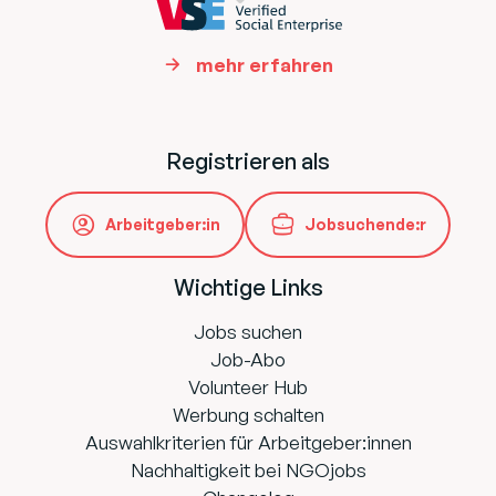
r
l
i
mehr erfahren
c
h
)
Registrieren als
Arbeitgeber:in
Jobsuchende:r
Wichtige Links
Jobs suchen
Job-Abo
Volunteer Hub
Werbung schalten
Auswahlkriterien für Arbeitgeber:innen
Nachhaltigkeit bei NGOjobs