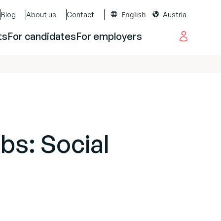
English
Blog
About us
Contact
Austria
ts
For candidates
For employers
bs: Social