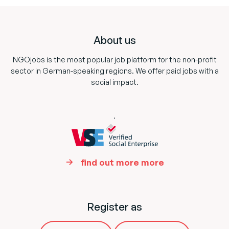
Footer
About us
NGOjobs is the most popular job platform for the non-profit
sector in German-speaking regions. We offer paid jobs with a
social impact.
.
find out more more
Register as