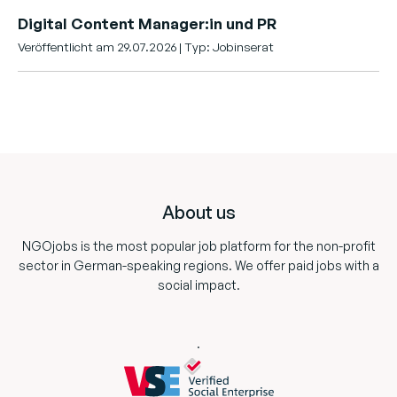
Digital Content Manager:in und PR
Veröffentlicht am 29.07.2026 | Typ: Jobinserat
Footer
About us
NGOjobs is the most popular job platform for the non-profit
sector in German-speaking regions. We offer paid jobs with a
social impact.
.