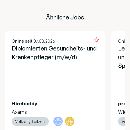
Ähnliche Jobs
Online seit 07.08.2026
Onlin
Diplomierten Gesundheits- und
Lei
Krankenpfleger (m/w/d)
und 
Spe
Hirebuddy
pro 
Axams
Wien
Vollzeit, Teilzeit
Vollz