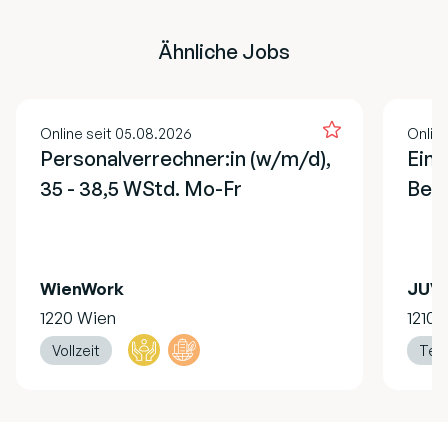
Ähnliche Jobs
Online seit 05.08.2026
Onlin
Personalverrechner:in (w/m/d),
Einr
35 - 38,5 WStd. Mo-Fr
Bez.
WienWork
JUVI
1220 Wien
1210 
Vollzeit
Teil