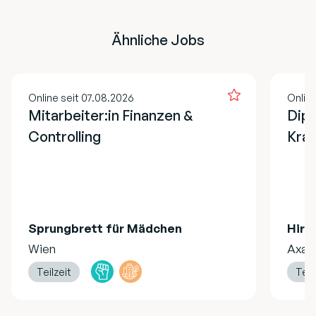
Ähnliche Jobs
Online seit 07.08.2026
Online
Mitarbeiter:in Finanzen &
Dipl
Controlling
Kran
Sprungbrett für Mädchen
Hire
Wien
Axa
Teilzeit
Teilz