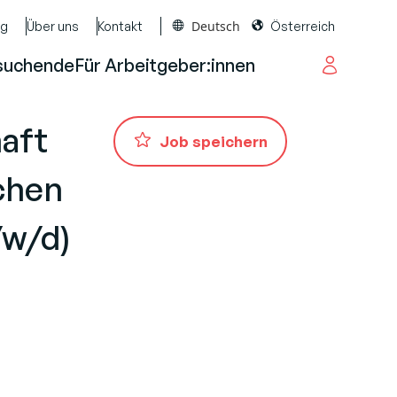
Deutsch
og
Über uns
Kontakt
Österreich
suchende
Für Arbeitgeber:innen
aft
Job speichern
schen
/w/d)