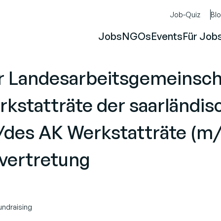
Job-Quiz
Bl
Jobs
NGOs
Events
Für Job
r Landesarbeitsgemeinsch
rkstatträte der saarländi
/des AK Werkstatträte (m
tvertretung
undraising