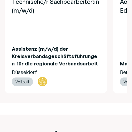
Technische/r Sachbearbeiter:in
Acco
(m/w/d)
EdT
Assistenz (m/w/d) der
Kreisverbandsgeschäftsführunge
n für die regionale Verbandsarbeit
Mag
Düsseldorf
Berli
Vollzeit
Voll
Footer