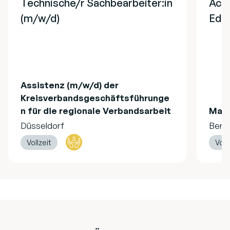
Technische/r Sachbearbeiter:in
Acco
(m/w/d)
EdT
Assistenz (m/w/d) der
Kreisverbandsgeschäftsführunge
n für die regionale Verbandsarbeit
Mag
Düsseldorf
Berli
Vollzeit
Voll
Footer