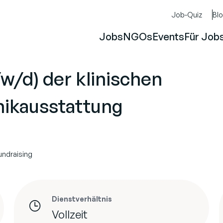
Job-Quiz
Bl
Jobs
NGOs
Events
Für Job
w/d) der klinischen
nikausstattung
undraising
Dienstverhältnis
Vollzeit