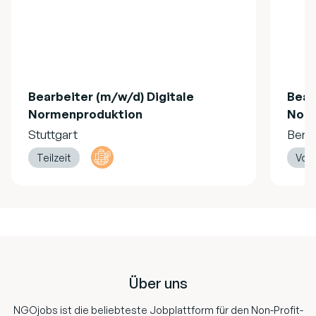
Bearbeiter (m/w/d) Digitale
Bear
Normenproduktion
Norm
Stuttgart
Berli
Teilzeit
Voll
Footer
Über uns
NGOjobs ist die beliebteste Jobplattform für den Non-Profit-