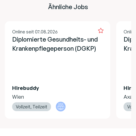
Ähnliche Jobs
Online seit 07.08.2026
Online
Diplomierte Gesundheits- und
Dipl
Krankenpflegeperson (DGKP)
Kran
Hirebuddy
Hire
Wien
Axa
Vollzeit, Teilzeit
Vollz