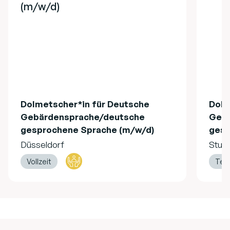
(m/w/d)
Dolmetscher*in für Deutsche
Dolm
Gebärdensprache/deutsche
Gebä
gesprochene Sprache (m/w/d)
gesp
Düsseldorf
Stutt
Vollzeit
Teil
Footer