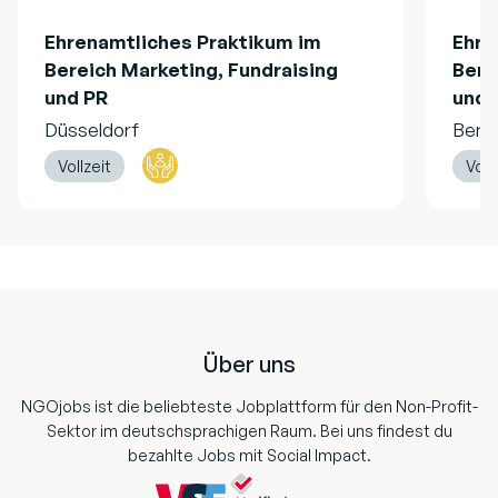
Ehrenamtliches Praktikum im
Ehre
Bereich Marketing, Fundraising
Bere
und PR
und 
Düsseldorf
Berli
Vollzeit
Voll
Footer
Über uns
NGOjobs ist die beliebteste Jobplattform für den Non-Profit-
Sektor im deutschsprachigen Raum. Bei uns findest du
bezahlte Jobs mit Social Impact.