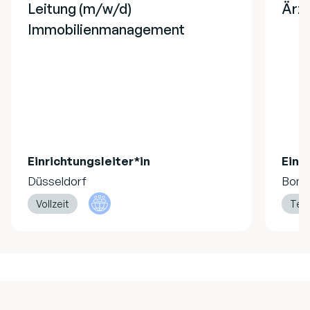
Leitung (m/w/d)
Ärzt
Immobilienmanagement
Einrichtungsleiter*in
Einr
Düsseldorf
Bonn
Vollzeit
Teil
Footer