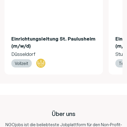
Einrichtungsleitung St. Paulusheim
Einr
(m/w/d)
(m/w
Düsseldorf
Stutt
Vollzeit
Teil
Footer
Über uns
NGOjobs ist die beliebteste Jobplattform für den Non-Profit-