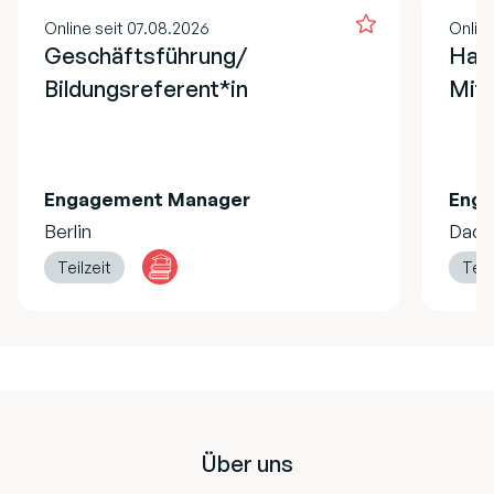
Online seit 07.08.2026
Online
Geschäftsführung/
Hau
Bildungsreferent*in
Mita
Engagement Manager
Eng
Berlin
Dach
Teilzeit
Teil
Footer
Über uns