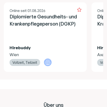
Online seit 07.08.2026
Online
Diplomierte Gesundheits- und
Dipl
Krankenpflegeperson (DGKP)
Kran
Hirebuddy
Hire
Wien
Axa
Vollzeit, Teilzeit
Vollz
Footer
Über uns