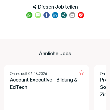
Diesen Job teilen
Ähnliche Jobs
Online seit 05.08.2026
Onlin
Account Executive - Bildung &
Proj
EdTech
Soz
Zirk