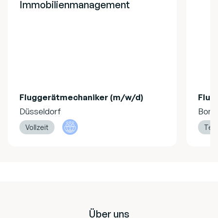
Immobilienmanagement
Fluggerätmechaniker (m/w/d)
Flug
Düsseldorf
Bonn
Vollzeit
Teil
Footer
Über uns