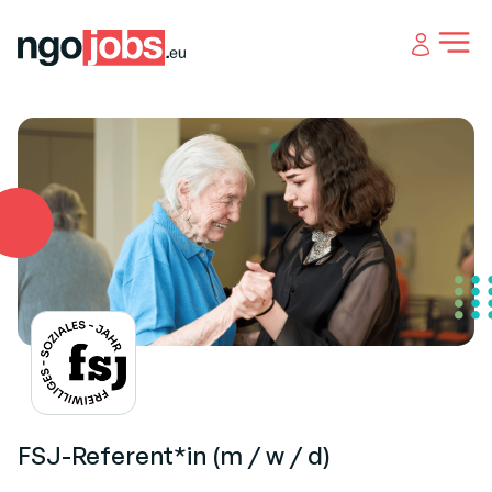
Open 
FSJ-Referent*in (m / w / d)