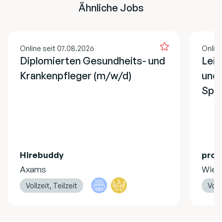
Ähnliche Jobs
Online seit 07.08.2026
Onlin
Diplomierten Gesundheits- und
Lei
Krankenpfleger (m/w/d)
und 
Spe
Hirebuddy
pro 
Axams
Wien
Vollzeit, Teilzeit
Vollz