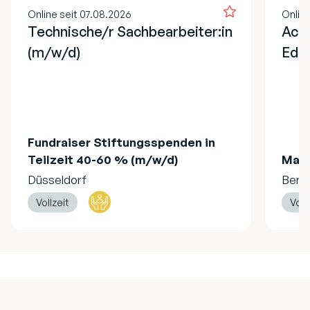
Online seit 07.08.2026
Onlin
Technische/r Sachbearbeiter:in
Acco
(m/w/d)
EdT
Fundraiser Stiftungsspenden in
Teilzeit 40-60 % (m/w/d)
Mag
Düsseldorf
Berli
Vollzeit
Voll
Footer