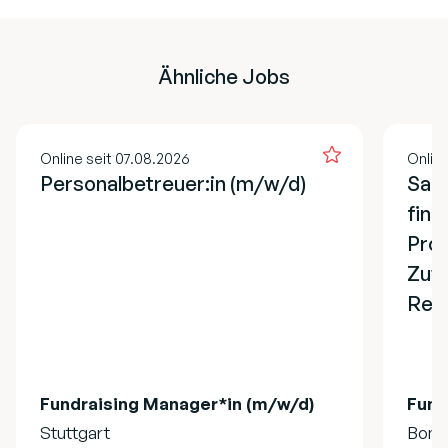
Ähnliche Jobs
Online seit 07.08.2026
Online
Personalbetreuer:in (m/w/d)
Sach
fina
Pro
Zuw
Refe
Fundraising Manager*in (m/w/d)
Fund
Stuttgart
Bonn