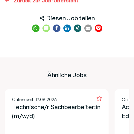
Zurück zur Job-Übersicht
Diesen Job teilen
Ähnliche Jobs
Online seit 07.08.2026
Onlin
Technische/r Sachbearbeiter:in
Acco
(m/w/d)
EdT