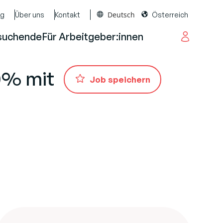
Deutsch
og
Über uns
Kontakt
Österreich
suchende
Für Arbeitgeber:innen
00% mit
Job speichern