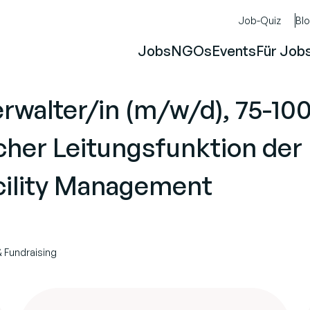
Job-Quiz
Bl
Jobs
NGOs
Events
Für Job
rwalter/in (m/w/d), 75-1
cher Leitungsfunktion der
cility Management
& Fundraising