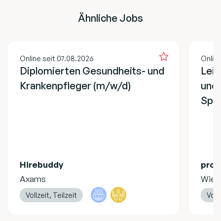
Ähnliche Jobs
Online seit 07.08.2026
Onlin
Diplomierten Gesundheits- und
Lei
Krankenpfleger (m/w/d)
und 
Spe
Hirebuddy
pro 
Axams
Wien
Vollzeit, Teilzeit
Vollz