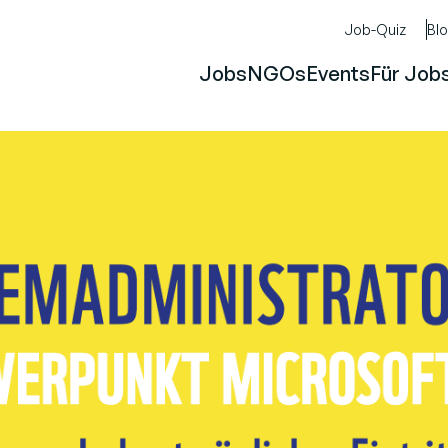
Job-Quiz
Bl
Jobs
NGOs
Events
Für Job