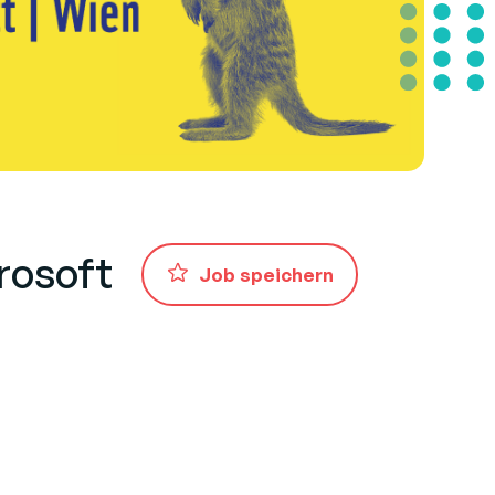
rosoft
Job speichern