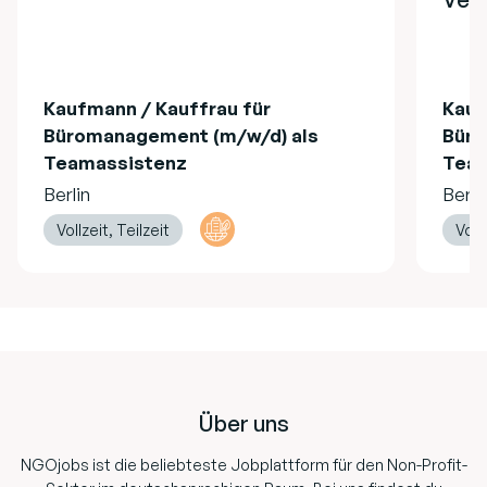
Kaufmann / Kauffrau für
Kauf
Büromanagement (m/w/d) als
Büro
Teamassistenz
Team
Berlin
Berli
Vollzeit, Teilzeit
Voll
Footer
Über uns
NGOjobs ist die beliebteste Jobplattform für den Non-Profit-