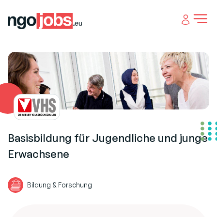
Open 
Basisbildung für Jugendliche und junge
Erwachsene
Bildung & Forschung