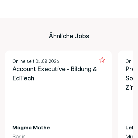
Ähnliche Jobs
Online seit 05.08.2026
Onlin
Account Executive - Bildung &
Proj
EdTech
Soz
Zirk
Magma Mathe
Lehr
Berlin
Münc