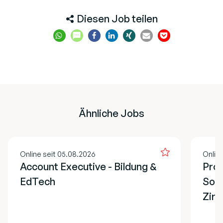
Diesen Job teilen
Ähnliche Jobs
Online seit 05.08.2026
Onlin
Account Executive - Bildung &
Proj
EdTech
Soz
Zirk