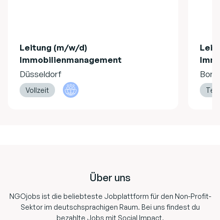
Leitung (m/w/d)
Leit
Immobilienmanagement
Imm
Düsseldorf
Bonn
Vollzeit
Teil
Footer
Über uns
NGOjobs ist die beliebteste Jobplattform für den Non-Profit-
Sektor im deutschsprachigen Raum. Bei uns findest du
bezahlte Jobs mit Social Impact.