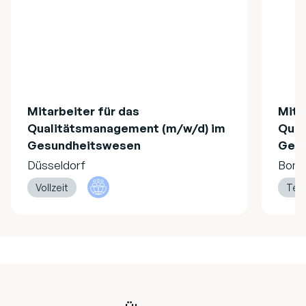
Mitarbeiter für das
Mita
Qualitätsmanagement (m/w/d) im
Qual
Gesundheitswesen
Ges
Düsseldorf
Bonn
Vollzeit
Teil
Footer