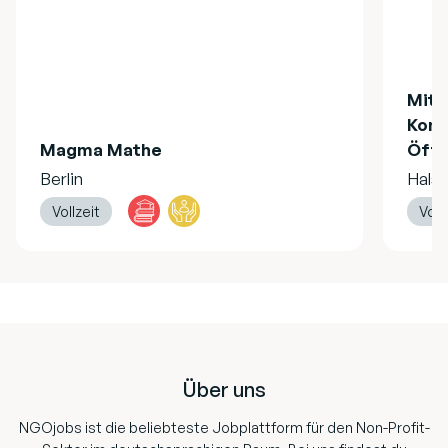
Mita
Komm
Magma Mathe
Öffe
Berlin
Hals
Vollzeit
Voll
Footer
Über uns
NGOjobs ist die beliebteste Jobplattform für den Non-Profit-