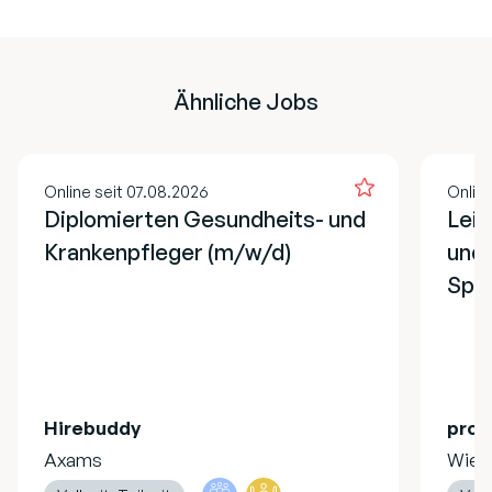
Ähnliche Jobs
Online seit 07.08.2026
Onlin
Diplomierten Gesundheits- und
Lei
Krankenpfleger (m/w/d)
und 
Spe
Hirebuddy
pro 
Axams
Wien