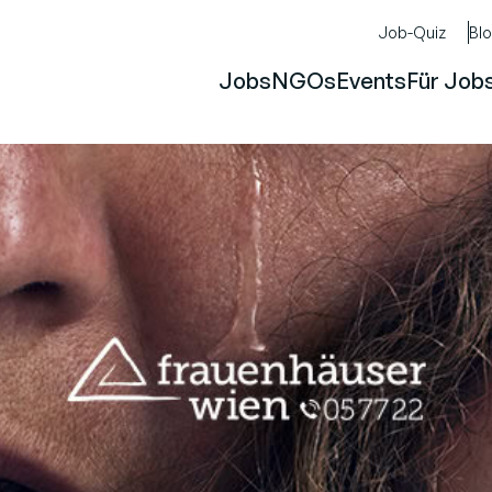
Job-Quiz
Bl
Jobs
NGOs
Events
Für Job