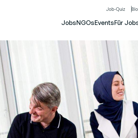
Job-Quiz
Bl
Jobs
NGOs
Events
Für Job