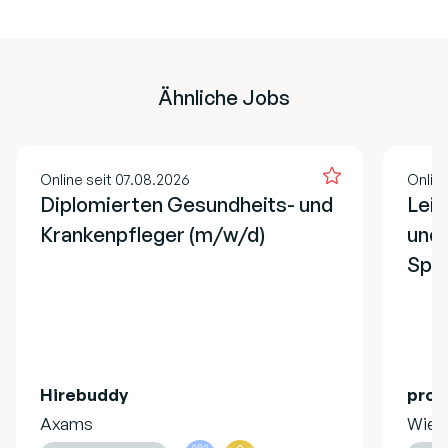
Ähnliche Jobs
Online seit 07.08.2026
Onlin
Diplomierten Gesundheits- und
Lei
Krankenpfleger (m/w/d)
und 
Spe
Hirebuddy
pro 
Axams
Wien