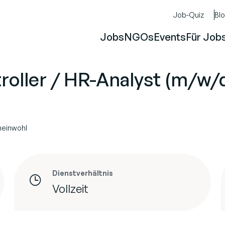
Job-Quiz
Bl
Jobs
NGOs
Events
Für Job
roller / HR-Analyst (m/w/
meinwohl
Dienstverhältnis
Vollzeit