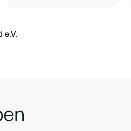
 e.V.
ben