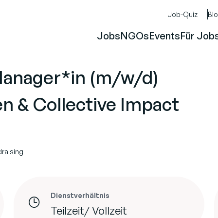
Job-Quiz
Bl
Jobs
NGOs
Events
Für Job
nager*in (m/w/d)
n & Collective Impact
draising
Dienstverhältnis
Teilzeit/ Vollzeit