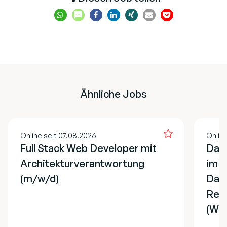
Ähnliche Jobs
Online seit 07.08.2026
Online
Full Stack Web Developer mit
Data
Architekturverantwortung
im 
(m/w/d)
Dat
Remo
(Wei