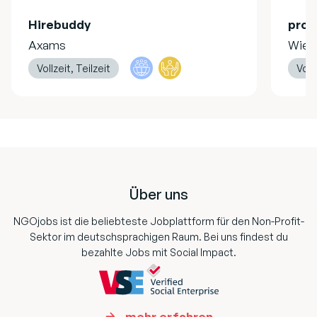
Hirebuddy
pro 
Axams
Wien
Vollzeit, Teilzeit
Vollz
Footer
Über uns
NGOjobs ist die beliebteste Jobplattform für den Non-Profit-
Sektor im deutschsprachigen Raum. Bei uns findest du
bezahlte Jobs mit Social Impact.
mehr erfahren