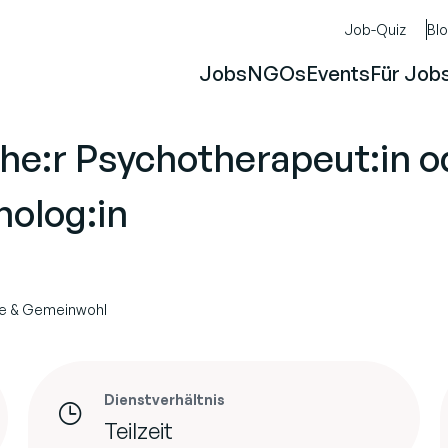
Job-Quiz
Bl
Jobs
NGOs
Events
Für Job
he:r Psychotherapeut:in o
olog:in
te & Gemeinwohl
Dienstverhältnis
Teilzeit