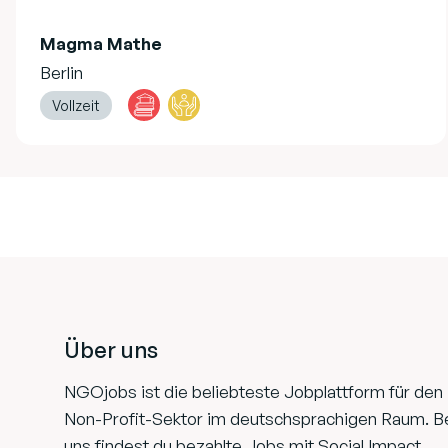
Magma Mathe
Berlin
Vollzeit
Footer
Über uns
NGOjobs ist die beliebteste Jobplattform für den
Non-Profit-Sektor im deutschsprachigen Raum. B
uns findest du bezahlte Jobs mit Social Impact.