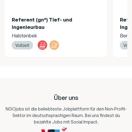
Referent (gn*) Tief- und
Refe
Ingenieurbau
Inge
Halstenbek
Berli
Vollzeit
Voll
Footer
Über uns
NGOjobs ist die beliebteste Jobplattform für den Non-Profit-
Sektor im deutschsprachigen Raum. Bei uns findest du
bezahlte Jobs mit Social Impact.